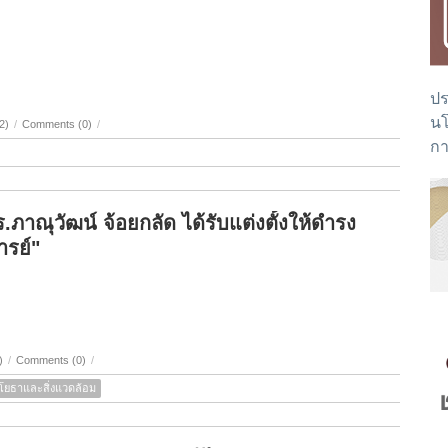
ปร
นโ
2)
/
Comments (0)
/
กา
าณุวัฒน์ จ้อยกลัด ได้รับแต่งตั้งให้ดำรง
รย์"
)
/
Comments (0)
/
โยธาและสิ่งแวดล้อม