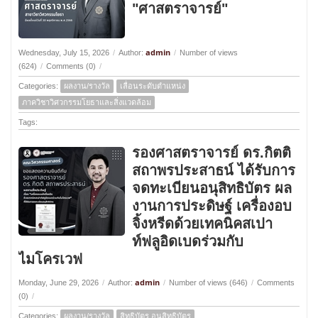
"ศาสตราจารย์"
admin
Wednesday, July 15, 2026
/
Author:
/
Number of views
(624)
/
Comments (0)
/
Categories:
ผลงาน/รางวัล
เลื่อนระดับตำแหน่ง
ภาควิชาวิศวกรรมโยธาและสิ่งแวดล้อม
Tags:
รองศาสตราจารย์ ดร.กิตติ
สถาพรประสาธน์ ได้รับการ
จดทะเบียนอนุสิทธิบัตร ผล
งานการประดิษฐ์ เครื่องอบ
จิ้งหรีดด้วยเทคนิคสเปา
ท์ฟลูอิดเบดร่วมกับ
ไมโครเวฟ
admin
Monday, June 29, 2026
/
Author:
/
Number of views (646)
/
Comments
(0)
/
Categories:
ผลงาน/รางวัล
สิทธิบัตร อนุสิทธิบัตร