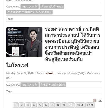
Categories:
ผลงาน/รางวัล
เลื่อนระดับตำแหน่ง
ภาควิชาวิศวกรรมโยธาและสิ่งแวดล้อม
Tags:
รองศาสตราจารย์ ดร.กิตติ
สถาพรประสาธน์ ได้รับการ
จดทะเบียนอนุสิทธิบัตร ผล
งานการประดิษฐ์ เครื่องอบ
จิ้งหรีดด้วยเทคนิคสเปา
ท์ฟลูอิดเบดร่วมกับ
ไมโครเวฟ
admin
Monday, June 29, 2026
/
Author:
/
Number of views (642)
/
Comments
(0)
/
Categories:
ผลงาน/รางวัล
สิทธิบัตร อนุสิทธิบัตร
Tags:
RSS
1
2
3
4
5
6
7
8
9
10
Next
Last