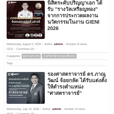
นิสิตระดับปริญญาเอก ได้
รับ "รางวัลเหรียญทอง"
จากการประกวดผลงาน
นวัตกรรมในงาน GIENI
2026
admin
Wednesday, August 5, 2026
/
Author:
/
Number of views
(112)
/
Comments (0)
/
Categories:
ผลงาน/รางวัล
ภาควิชาวิศวกรรมเครื่องกล
Tags:
รองศาสตราจารย์ ดร.ภาณุ
วัฒน์ จ้อยกลัด ได้รับแต่งตั้ง
ให้ดำรงตำแหน่ง
"ศาสตราจารย์"
admin
Wednesday, July 15, 2026
/
Author:
/
Number of views
(613)
/
Comments (0)
/