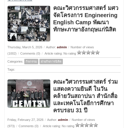
คณะวิศวกรรมศาสตร์ มศว
จัดโครงการ Engineering
English Camp พัฒนา
ทักษะภาษาอังกฤษแก่นิสิต
admin
Thursday, March 5, 2026
/
Author:
/
Number of views
(1002)
/
Comments (0)
/
Article rating: No rating
Categories:
กิจกรรม
ฝ่ายกิจการนิสิต
Tags:
คณะวิศวกรรมศาสตร์ ร่วม
แสดงความยินดี ในวัน
คล้ายวันสถาปนา สำนักสื่อ
และเทคโนโลยีการศึกษา
ครบรอบ 31 ปี
admin
Friday, February 27, 2026
/
Author:
/
Number of views
(973)
/
Comments (0)
/
Article rating: No rating