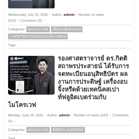
admin
Wednesday, July 15, 2026
/
Author:
/
Number of views
(613)
/
Comments (0)
/
Categories:
ผลงาน/รางวัล
เลื่อนระดับตำแหน่ง
ภาควิชาวิศวกรรมโยธาและสิ่งแวดล้อม
Tags:
รองศาสตราจารย์ ดร.กิตติ
สถาพรประสาธน์ ได้รับการ
จดทะเบียนอนุสิทธิบัตร ผล
งานการประดิษฐ์ เครื่องอบ
จิ้งหรีดด้วยเทคนิคสเปา
ท์ฟลูอิดเบดร่วมกับ
ไมโครเวฟ
admin
Monday, June 29, 2026
/
Author:
/
Number of views (642)
/
Comments
(0)
/
Categories:
ผลงาน/รางวัล
สิทธิบัตร อนุสิทธิบัตร
Tags: