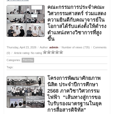
คณะกรรมการประจำคณะ
วิศวกรรมศาสตร์ ร่วมแสดง
ความยินดีกับคณาจารย์ใน
โอกาสได้รับแต่งตั้งให้ดำรง
ตำแหน่งทางวิชาการที่สูง
ขึ้น
admin
Thursday, April 23, 2026
/
Author:
/
Number of views (735)
/
Comments
(0)
/
Article rating: No rating
Categories:
กิจกรรม
Tags:
โครงการพัฒนาศักยภาพ
นิสิต ประจำปีการศึกษา
2568 ภาควิชาวิศวกรรม
ไฟฟ้า “เส้นทางสู่การขอ
ใบรับรองมาตรฐานในยุค
การสื่อสารดิจิทัล”