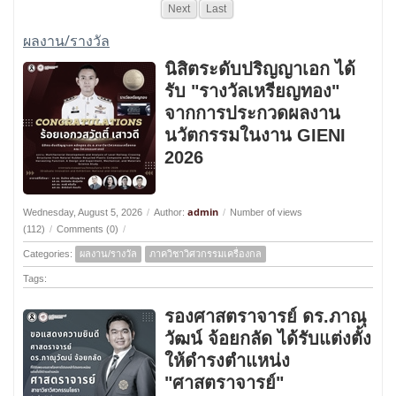
Next
Last
ผลงาน/รางวัล
นิสิตระดับปริญญาเอก ได้
รับ "รางวัลเหรียญทอง"
จากการประกวดผลงาน
นวัตกรรมในงาน GIENI
2026
admin
Wednesday, August 5, 2026
/
Author:
/
Number of views
(112)
/
Comments (0)
/
Categories:
ผลงาน/รางวัล
ภาควิชาวิศวกรรมเครื่องกล
Tags:
รองศาสตราจารย์ ดร.ภาณุ
วัฒน์ จ้อยกลัด ได้รับแต่งตั้ง
ให้ดำรงตำแหน่ง
"ศาสตราจารย์"