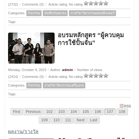
(2732)
/
Comments (0)
/
Article rating: No rating
Categories:
กิจกรรม
บันทึกข้อตกลง
ภาควิชาวิศวกรรมคอมพิวเตอร์
Tags:
อบรมหลักสูตร “ผู้ควบคุม
การใช้ปั้นจั่น”
admin
Monday, October 9, 2023
/
Author:
/
Number of views
(2414)
/
Comments (0)
/
Article rating: No rating
Categories:
กิจกรรม
ภาควิชาวิศวกรรมเครื่องกล
Tags:
RSS
First
Previous
102
103
104
105
106
107
108
109
110
111
Next
Last
ผลงาน/รางวัล