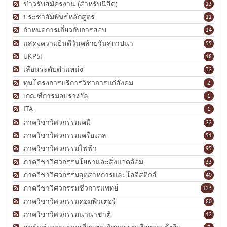
ข่าวรับสมัครงาน (สำหรับนิสิต)
13
ประชาสัมพันธ์หลักสูตร
11
กำหนดการเกี่ยวกับการสอบ
14
แสดงความยินดีวันคล้ายวันสถาปนา
55
UKPSF
18
เลื่อนระดับตำแหน่ง
32
ทุนโครงการบริการวิชาการแก่สังคม
2
เกณฑ์การมอบรางวัล
1
ITA
1
ภาควิชาวิศวกรรมเคมี
22
ภาควิชาวิศวกรรมเครื่องกล
51
ภาควิชาวิศวกรรมไฟฟ้า
95
ภาควิชาวิศวกรรมโยธาและสิ่งแวดล้อม
33
ภาควิชาวิศวกรรมอุตสาหการและโลจิสติกส์
40
ภาควิชาวิศวกรรมชีวการแพทย์
123
ภาควิชาวิศวกรรมคอมพิวเตอร์
80
ภาควิชาวิศวกรรมนานาชาติ
12