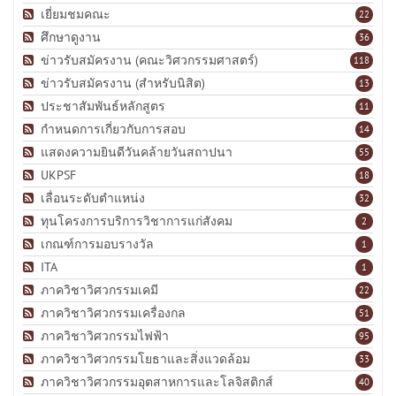
เยี่ยมชมคณะ
22
ศึกษาดูงาน
36
ข่าวรับสมัครงาน (คณะวิศวกรรมศาสตร์)
118
ข่าวรับสมัครงาน (สำหรับนิสิต)
13
ประชาสัมพันธ์หลักสูตร
11
กำหนดการเกี่ยวกับการสอบ
14
แสดงความยินดีวันคล้ายวันสถาปนา
55
UKPSF
18
เลื่อนระดับตำแหน่ง
32
ทุนโครงการบริการวิชาการแก่สังคม
2
เกณฑ์การมอบรางวัล
1
ITA
1
ภาควิชาวิศวกรรมเคมี
22
ภาควิชาวิศวกรรมเครื่องกล
51
ภาควิชาวิศวกรรมไฟฟ้า
95
ภาควิชาวิศวกรรมโยธาและสิ่งแวดล้อม
33
ภาควิชาวิศวกรรมอุตสาหการและโลจิสติกส์
40