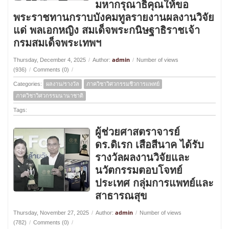
มหากรุณาธิคุณให้ขอ
พระราชทานกราบบังคมทูลรายงานผลงานวิจัย
แด่ พลเอกหญิง สมเด็จพระกนิษฐาธิราชเจ้า
กรมสมเด็จพระเทพฯ
admin
Thursday, December 4, 2025
/
Author:
/
Number of views
(936)
/
Comments (0)
/
Categories:
ผลงาน/รางวัล
ภาควิชาวิศวกรรมชีวการแพทย์
ภาควิชาวิศวกรรมนานาชาติ
Tags:
ผู้ช่วยศาสตราจารย์
ดร.ดิเรก เสือสีนาค ได้รับ
รางวัลผลงานวิจัยและ
นวัตกรรมตอบโจทย์
ประเทศ กลุ่มการแพทย์และ
สาธารณสุข
admin
Thursday, November 27, 2025
/
Author:
/
Number of views
(782)
/
Comments (0)
/