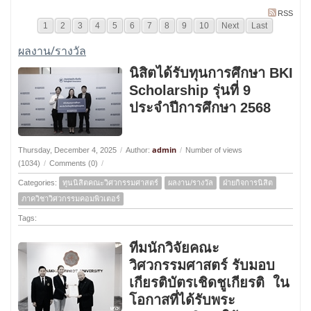
RSS
1
2
3
4
5
6
7
8
9
10
Next
Last
ผลงาน/รางวัล
นิสิตได้รับทุนการศึกษา BKI
Scholarship รุ่นที่ 9
ประจำปีการศึกษา 2568
admin
Thursday, December 4, 2025
/
Author:
/
Number of views
(1034)
/
Comments (0)
/
Categories:
ทุนนิสิตคณะวิศวกรรมศาสตร์
ผลงาน/รางวัล
ฝ่ายกิจการนิสิต
ภาควิชาวิศวกรรมคอมพิวเตอร์
Tags:
ทีมนักวิจัยคณะ
วิศวกรรมศาสตร์ รับมอบ
เกียรติบัตรเชิดชูเกียรติ ใน
โอกาสที่ได้รับพระ