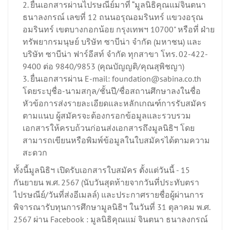
ยื่นเอกสารผ่านไปรษณีย์มาที่ “มูลนิธิคุณแม่จินตนา
ธนาลงกรณ์ เลขที่ 12 ถนนอรุณอมรินทร์ แขวงอรุณ
อมรินทร์ เขตบางกอกน้อย กรุงเทพฯ 10700" หรือที่ ฝ่าย
ทรัพยากรมนุษย์ บริษัท ซาบีน่า จำกัด (มหาชน) และ
บริษัท ซาบีน่า ฟาร์อีสท์ จำกัด ทุกสาขา โทร. 02-422-
9400 ต่อ 9840/9853 (คุณบัญญติ/คุณสุพิชญา)
ยื่นเอกสารผ่าน E-mail: foundation@sabina.co.th
โดยระบุชื่อ-นามสกุล/ชั้นปี/ชื่อสถานศึกษาลงในชื่อ
หัวข้อการส่งรายละเอียดและหลักเกณฑ์การรับสมัคร
ตามแนบ ผู้สมัครจะต้องกรอกข้อมูลและรวบรวม
เอกสารให้ครบถ้วนก่อนส่งเอกสารถึงมูลนิธิฯ โดย
สามารถเขียนหรือพิมพ์ข้อมูลในใบสมัครได้ตามความ
สะดวก
ทั้งนี้มูลนิธิฯ เปิดรับเอกสารใบสมัคร ตั้งแต่วันนี้ - 15
กันยายน พ.ศ. 2567 (นับวันสุดท้ายจากวันที่ประทับตรา
ไปรษณีย์/วันที่ส่งอีเมลล์) และประกาศรายชื่อผู้ผ่านการ
พิจารณารับทุนการศึกษามูลนิธิฯ ในวันที่ 31 ตุลาคม พ.ศ.
2567 ผ่าน Facebook : มูลนิธิคุณแม่ จินตนา ธนาลงกรณ์