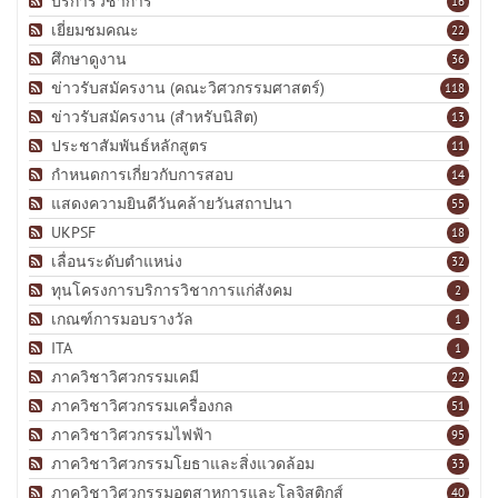
บริการวิชาการ
16
เยี่ยมชมคณะ
22
ศึกษาดูงาน
36
ข่าวรับสมัครงาน (คณะวิศวกรรมศาสตร์)
118
ข่าวรับสมัครงาน (สำหรับนิสิต)
13
ประชาสัมพันธ์หลักสูตร
11
กำหนดการเกี่ยวกับการสอบ
14
แสดงความยินดีวันคล้ายวันสถาปนา
55
UKPSF
18
เลื่อนระดับตำแหน่ง
32
ทุนโครงการบริการวิชาการแก่สังคม
2
เกณฑ์การมอบรางวัล
1
ITA
1
ภาควิชาวิศวกรรมเคมี
22
ภาควิชาวิศวกรรมเครื่องกล
51
ภาควิชาวิศวกรรมไฟฟ้า
95
ภาควิชาวิศวกรรมโยธาและสิ่งแวดล้อม
33
ภาควิชาวิศวกรรมอุตสาหการและโลจิสติกส์
40