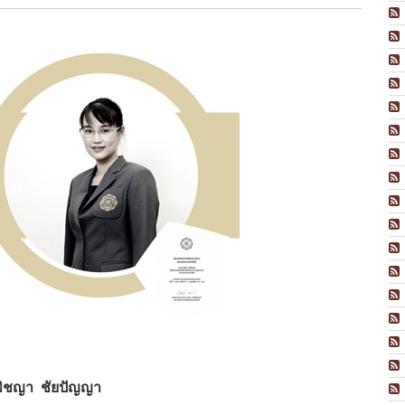
.พิชญา ชัยปัญญา