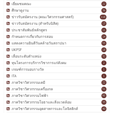
เยี่ยมชมคณะ
22
ศึกษาดูงาน
36
ข่าวรับสมัครงาน (คณะวิศวกรรมศาสตร์)
118
ข่าวรับสมัครงาน (สำหรับนิสิต)
13
ประชาสัมพันธ์หลักสูตร
11
กำหนดการเกี่ยวกับการสอบ
14
แสดงความยินดีวันคล้ายวันสถาปนา
55
UKPSF
18
เลื่อนระดับตำแหน่ง
32
ทุนโครงการบริการวิชาการแก่สังคม
2
เกณฑ์การมอบรางวัล
1
ITA
1
ภาควิชาวิศวกรรมเคมี
22
ภาควิชาวิศวกรรมเครื่องกล
51
ภาควิชาวิศวกรรมไฟฟ้า
95
ภาควิชาวิศวกรรมโยธาและสิ่งแวดล้อม
33
ภาควิชาวิศวกรรมอุตสาหการและโลจิสติกส์
40