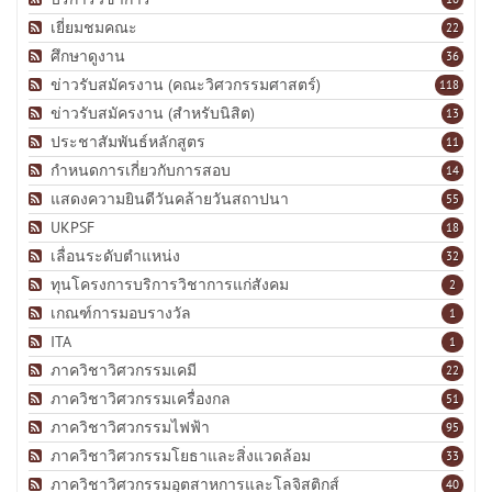
เยี่ยมชมคณะ
22
ศึกษาดูงาน
36
ข่าวรับสมัครงาน (คณะวิศวกรรมศาสตร์)
118
ข่าวรับสมัครงาน (สำหรับนิสิต)
13
ประชาสัมพันธ์หลักสูตร
11
กำหนดการเกี่ยวกับการสอบ
14
แสดงความยินดีวันคล้ายวันสถาปนา
55
UKPSF
18
เลื่อนระดับตำแหน่ง
32
ทุนโครงการบริการวิชาการแก่สังคม
2
เกณฑ์การมอบรางวัล
1
ITA
1
ภาควิชาวิศวกรรมเคมี
22
ภาควิชาวิศวกรรมเครื่องกล
51
ภาควิชาวิศวกรรมไฟฟ้า
95
ภาควิชาวิศวกรรมโยธาและสิ่งแวดล้อม
33
ภาควิชาวิศวกรรมอุตสาหการและโลจิสติกส์
40