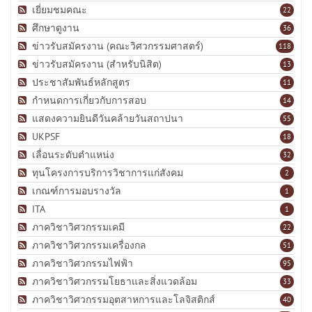
เยี่ยมชมคณะ
22
ศึกษาดูงาน
36
ข่าวรับสมัครงาน (คณะวิศวกรรมศาสตร์)
118
ข่าวรับสมัครงาน (สำหรับนิสิต)
13
ประชาสัมพันธ์หลักสูตร
11
กำหนดการเกี่ยวกับการสอบ
14
แสดงความยินดีวันคล้ายวันสถาปนา
55
UKPSF
18
เลื่อนระดับตำแหน่ง
32
ทุนโครงการบริการวิชาการแก่สังคม
2
เกณฑ์การมอบรางวัล
1
ITA
1
ภาควิชาวิศวกรรมเคมี
22
ภาควิชาวิศวกรรมเครื่องกล
51
ภาควิชาวิศวกรรมไฟฟ้า
95
ภาควิชาวิศวกรรมโยธาและสิ่งแวดล้อม
33
ภาควิชาวิศวกรรมอุตสาหการและโลจิสติกส์
40