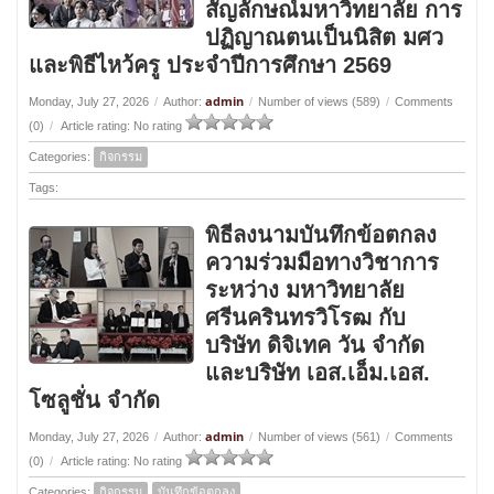
สัญลักษณ์มหาวิทยาลัย การ
ปฏิญาณตนเป็นนิสิต มศว
และพิธีไหว้ครู ประจำปีการศึกษา 2569
admin
Monday, July 27, 2026
/
Author:
/
Number of views (589)
/
Comments
(0)
/
Article rating: No rating
Categories:
กิจกรรม
Tags:
พิธีลงนามบันทึกข้อตกลง
ความร่วมมือทางวิชาการ
ระหว่าง มหาวิทยาลัย
ศรีนครินทรวิโรฒ กับ
บริษัท ดิจิเทค วัน จำกัด
และบริษัท เอส.เอ็ม.เอส.
โซลูชั่น จำกัด
admin
Monday, July 27, 2026
/
Author:
/
Number of views (561)
/
Comments
(0)
/
Article rating: No rating
Categories:
กิจกรรม
บันทึกข้อตกลง