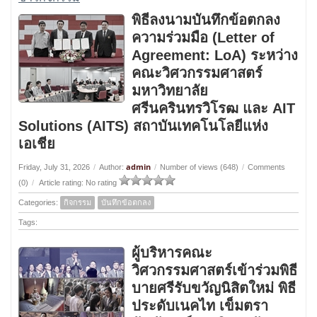
พิธีลงนามบันทึกข้อตกลง
ความร่วมมือ (Letter of
Agreement: LoA) ระหว่าง
คณะวิศวกรรมศาสตร์
มหาวิทยาลัย
ศรีนครินทรวิโรฒ และ AIT
Solutions (AITS) สถาบันเทคโนโลยีแห่ง
เอเชีย
admin
Friday, July 31, 2026
/
Author:
/
Number of views (648)
/
Comments
(0)
/
Article rating: No rating
Categories:
กิจกรรม
บันทึกข้อตกลง
Tags:
ผู้บริหารคณะ
วิศวกรรมศาสตร์เข้าร่วมพิธี
บายศรีรับขวัญนิสิตใหม่ พิธี
ประดับเนคไท เข็มตรา