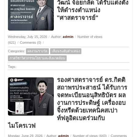
วัฒน์ จ้อยกลัด ได้รับแต่งตั้ง
ให้ดำรงตำแหน่ง
"ศาสตราจารย์"
admin
Wednesday, July 15, 2026
/
Author:
/
Number of views
(621)
/
Comments (0)
/
Categories:
ผลงาน/รางวัล
เลื่อนระดับตำแหน่ง
ภาควิชาวิศวกรรมโยธาและสิ่งแวดล้อม
Tags:
รองศาสตราจารย์ ดร.กิตติ
สถาพรประสาธน์ ได้รับการ
จดทะเบียนอนุสิทธิบัตร ผล
งานการประดิษฐ์ เครื่องอบ
จิ้งหรีดด้วยเทคนิคสเปา
ท์ฟลูอิดเบดร่วมกับ
ไมโครเวฟ
admin
Monday, June 29, 2026
/
Author:
/
Number of views (643)
/
Comments