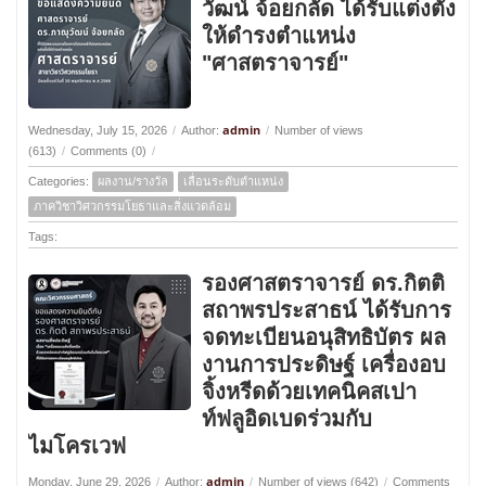
วัฒน์ จ้อยกลัด ได้รับแต่งตั้ง
ให้ดำรงตำแหน่ง
"ศาสตราจารย์"
admin
Wednesday, July 15, 2026
/
Author:
/
Number of views
(613)
/
Comments (0)
/
Categories:
ผลงาน/รางวัล
เลื่อนระดับตำแหน่ง
ภาควิชาวิศวกรรมโยธาและสิ่งแวดล้อม
Tags:
รองศาสตราจารย์ ดร.กิตติ
สถาพรประสาธน์ ได้รับการ
จดทะเบียนอนุสิทธิบัตร ผล
งานการประดิษฐ์ เครื่องอบ
จิ้งหรีดด้วยเทคนิคสเปา
ท์ฟลูอิดเบดร่วมกับ
ไมโครเวฟ
admin
Monday, June 29, 2026
/
Author:
/
Number of views (642)
/
Comments