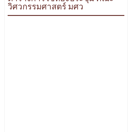
วิศวกรรมศาสตร์ มศว