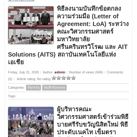
พิธีลงนามบันทึกข้อตกลง
ความร่วมมือ (Letter of
Agreement: LoA) ระหว่าง
คณะวิศวกรรมศาสตร์
มหาวิทยาลัย
ศรีนครินทรวิโรฒ และ AIT
Solutions (AITS) สถาบันเทคโนโลยีแห่ง
เอเชีย
admin
Friday, July 31, 2026
/
Author:
/
Number of views (646)
/
Comments
(0)
/
Article rating: No rating
Categories:
กิจกรรม
บันทึกข้อตกลง
Tags:
ผู้บริหารคณะ
วิศวกรรมศาสตร์เข้าร่วมพิธี
บายศรีรับขวัญนิสิตใหม่ พิธี
ประดับเนคไท เข็มตรา