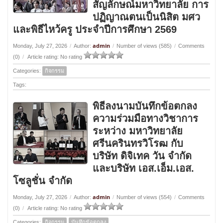
สัญลักษณ์มหาวิทยาลัย การ
ปฏิญาณตนเป็นนิสิต มศว
และพิธีไหว้ครู ประจำปีการศึกษา 2569
admin
Monday, July 27, 2026
/
Author:
/
Number of views (585)
/
Comments
(0)
/
Article rating: No rating
Categories:
กิจกรรม
Tags:
พิธีลงนามบันทึกข้อตกลง
ความร่วมมือทางวิชาการ
ระหว่าง มหาวิทยาลัย
ศรีนครินทรวิโรฒ กับ
บริษัท ดิจิเทค วัน จำกัด
และบริษัท เอส.เอ็ม.เอส.
โซลูชั่น จำกัด
admin
Monday, July 27, 2026
/
Author:
/
Number of views (554)
/
Comments
(0)
/
Article rating: No rating
Categories:
กิจกรรม
บันทึกข้อตกลง