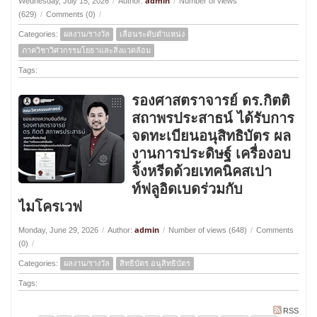
admin
Wednesday, July 15, 2026
/
Author:
/
Number of views
(629)
/
Comments (0)
/
Categories:
ผลงาน/รางวัล
เลื่อนระดับตำแหน่ง
ภาควิชาวิศวกรรมโยธาและสิ่งแวดล้อม
Tags:
รองศาสตราจารย์ ดร.กิตติ
สถาพรประสาธน์ ได้รับการ
จดทะเบียนอนุสิทธิบัตร ผล
งานการประดิษฐ์ เครื่องอบ
จิ้งหรีดด้วยเทคนิคสเปา
ท์ฟลูอิดเบดร่วมกับ
ไมโครเวฟ
admin
Monday, June 29, 2026
/
Author:
/
Number of views (648)
/
Comments
(0)
/
Categories:
ผลงาน/รางวัล
สิทธิบัตร อนุสิทธิบัตร
Tags:
RSS