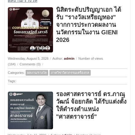
ผลงาน/รางวัล
นิสิตระดับปริญญาเอก ได้
รับ "รางวัลเหรียญทอง"
จากการประกวดผลงาน
นวัตกรรมในงาน GIENI
2026
admin
Wednesday, August 5, 2026
/
Author:
/
Number of views
(164)
/
Comments (0)
/
Categories:
ผลงาน/รางวัล
ภาควิชาวิศวกรรมเครื่องกล
Tags:
รองศาสตราจารย์ ดร.ภาณุ
วัฒน์ จ้อยกลัด ได้รับแต่งตั้ง
ให้ดำรงตำแหน่ง
"ศาสตราจารย์"