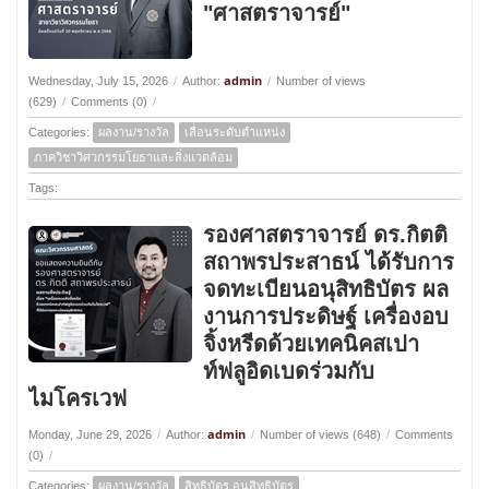
"ศาสตราจารย์"
admin
Wednesday, July 15, 2026
/
Author:
/
Number of views
(629)
/
Comments (0)
/
Categories:
ผลงาน/รางวัล
เลื่อนระดับตำแหน่ง
ภาควิชาวิศวกรรมโยธาและสิ่งแวดล้อม
Tags:
รองศาสตราจารย์ ดร.กิตติ
สถาพรประสาธน์ ได้รับการ
จดทะเบียนอนุสิทธิบัตร ผล
งานการประดิษฐ์ เครื่องอบ
จิ้งหรีดด้วยเทคนิคสเปา
ท์ฟลูอิดเบดร่วมกับ
ไมโครเวฟ
admin
Monday, June 29, 2026
/
Author:
/
Number of views (648)
/
Comments
(0)
/
Categories:
ผลงาน/รางวัล
สิทธิบัตร อนุสิทธิบัตร