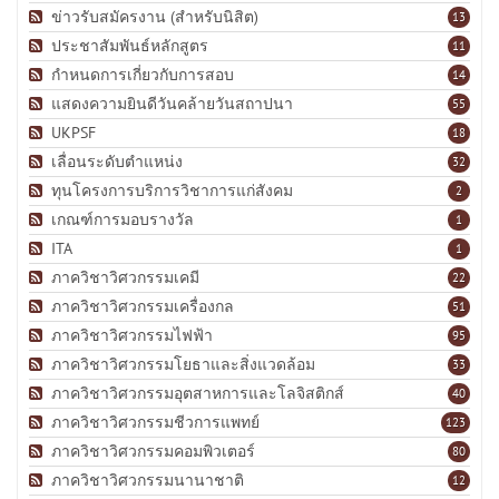
ข่าวรับสมัครงาน (สำหรับนิสิต)
13
ประชาสัมพันธ์หลักสูตร
11
กำหนดการเกี่ยวกับการสอบ
14
แสดงความยินดีวันคล้ายวันสถาปนา
55
UKPSF
18
เลื่อนระดับตำแหน่ง
32
ทุนโครงการบริการวิชาการแก่สังคม
2
เกณฑ์การมอบรางวัล
1
ITA
1
ภาควิชาวิศวกรรมเคมี
22
ภาควิชาวิศวกรรมเครื่องกล
51
ภาควิชาวิศวกรรมไฟฟ้า
95
ภาควิชาวิศวกรรมโยธาและสิ่งแวดล้อม
33
ภาควิชาวิศวกรรมอุตสาหการและโลจิสติกส์
40
ภาควิชาวิศวกรรมชีวการแพทย์
123
ภาควิชาวิศวกรรมคอมพิวเตอร์
80
ภาควิชาวิศวกรรมนานาชาติ
12