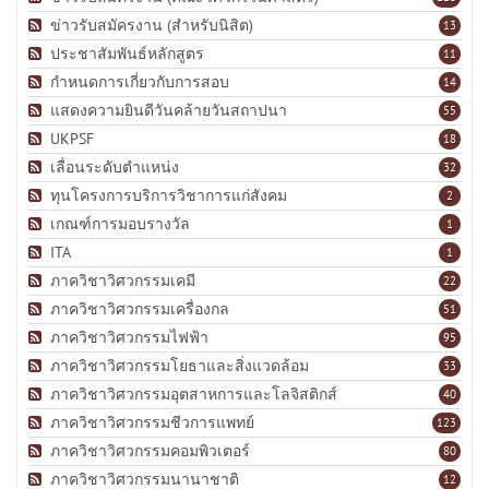
ข่าวรับสมัครงาน (สำหรับนิสิต)
13
ประชาสัมพันธ์หลักสูตร
11
กำหนดการเกี่ยวกับการสอบ
14
แสดงความยินดีวันคล้ายวันสถาปนา
55
UKPSF
18
เลื่อนระดับตำแหน่ง
32
ทุนโครงการบริการวิชาการแก่สังคม
2
เกณฑ์การมอบรางวัล
1
ITA
1
ภาควิชาวิศวกรรมเคมี
22
ภาควิชาวิศวกรรมเครื่องกล
51
ภาควิชาวิศวกรรมไฟฟ้า
95
ภาควิชาวิศวกรรมโยธาและสิ่งแวดล้อม
33
ภาควิชาวิศวกรรมอุตสาหการและโลจิสติกส์
40
ภาควิชาวิศวกรรมชีวการแพทย์
123
ภาควิชาวิศวกรรมคอมพิวเตอร์
80
ภาควิชาวิศวกรรมนานาชาติ
12