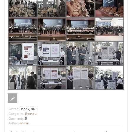
Posted:
Dec 17, 2025
กิจกรรม
Categories:
Comments:
0
admin
Author: