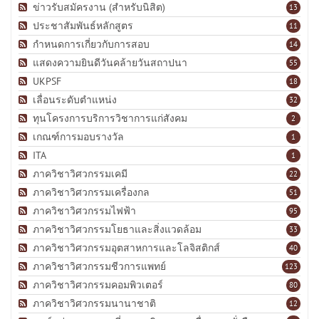
ข่าวรับสมัครงาน (สำหรับนิสิต)
13
ประชาสัมพันธ์หลักสูตร
11
กำหนดการเกี่ยวกับการสอบ
14
แสดงความยินดีวันคล้ายวันสถาปนา
55
UKPSF
18
เลื่อนระดับตำแหน่ง
32
ทุนโครงการบริการวิชาการแก่สังคม
2
เกณฑ์การมอบรางวัล
1
ITA
1
ภาควิชาวิศวกรรมเคมี
22
ภาควิชาวิศวกรรมเครื่องกล
51
ภาควิชาวิศวกรรมไฟฟ้า
95
ภาควิชาวิศวกรรมโยธาและสิ่งแวดล้อม
33
ภาควิชาวิศวกรรมอุตสาหการและโลจิสติกส์
40
ภาควิชาวิศวกรรมชีวการแพทย์
123
ภาควิชาวิศวกรรมคอมพิวเตอร์
80
ภาควิชาวิศวกรรมนานาชาติ
12