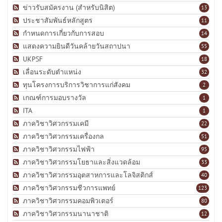
ข่าวรับสมัครงาน (สำหรับนิสิต)
13
ประชาสัมพันธ์หลักสูตร
11
กำหนดการเกี่ยวกับการสอบ
14
แสดงความยินดีวันคล้ายวันสถาปนา
55
UKPSF
18
เลื่อนระดับตำแหน่ง
32
ทุนโครงการบริการวิชาการแก่สังคม
2
เกณฑ์การมอบรางวัล
1
ITA
1
ภาควิชาวิศวกรรมเคมี
22
ภาควิชาวิศวกรรมเครื่องกล
51
ภาควิชาวิศวกรรมไฟฟ้า
95
ภาควิชาวิศวกรรมโยธาและสิ่งแวดล้อม
33
ภาควิชาวิศวกรรมอุตสาหการและโลจิสติกส์
40
ภาควิชาวิศวกรรมชีวการแพทย์
123
ภาควิชาวิศวกรรมคอมพิวเตอร์
80
ภาควิชาวิศวกรรมนานาชาติ
12