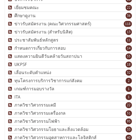
เยี่ยมชมคณะ
22
ศึกษาดูงาน
36
ข่าวรับสมัครงาน (คณะวิศวกรรมศาสตร์)
118
ข่าวรับสมัครงาน (สำหรับนิสิต)
13
ประชาสัมพันธ์หลักสูตร
11
กำหนดการเกี่ยวกับการสอบ
14
แสดงความยินดีวันคล้ายวันสถาปนา
55
UKPSF
18
เลื่อนระดับตำแหน่ง
32
ทุนโครงการบริการวิชาการแก่สังคม
2
เกณฑ์การมอบรางวัล
1
ITA
1
ภาควิชาวิศวกรรมเคมี
22
ภาควิชาวิศวกรรมเครื่องกล
51
ภาควิชาวิศวกรรมไฟฟ้า
95
ภาควิชาวิศวกรรมโยธาและสิ่งแวดล้อม
33
ภาควิชาวิศวกรรมอุตสาหการและโลจิสติกส์
40