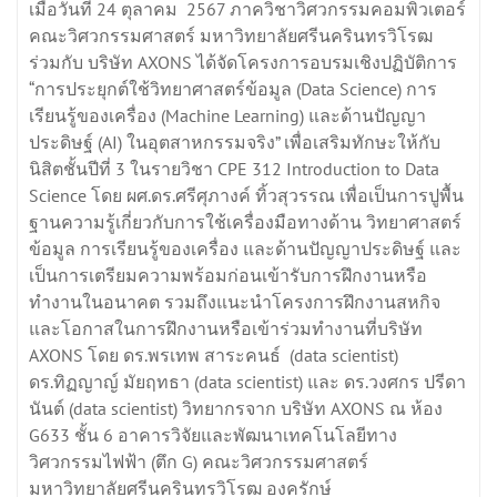
เมื่อวันที่ 24 ตุลาคม 2567 ภาควิชาวิศวกรรมคอมพิวเตอร์
คณะวิศวกรรมศาสตร์ มหาวิทยาลัยศรีนครินทรวิโรฒ
ร่วมกับ บริษัท AXONS ได้จัดโครงการอบรมเชิงปฏิบัติการ
“การประยุกต์ใช้วิทยาศาสตร์ข้อมูล (Data Science) การ
เรียนรู้ของเครื่อง (Machine Learning) และด้านปัญญา
ประดิษฐ์ (AI) ในอุตสาหกรรมจริง” เพื่อเสริมทักษะให้กับ
นิสิตชั้นปีที่ 3 ในรายวิชา CPE 312 Introduction to Data
Science โดย ผศ.ดร.ศรีศุภางค์ ทิ้วสุวรรณ เพื่อเป็นการปูพื้น
ฐานความรู้เกี่ยวกับการใช้เครื่องมือทางด้าน วิทยาศาสตร์
ข้อมูล การเรียนรู้ของเครื่อง และด้านปัญญาประดิษฐ์ และ
เป็นการเตรียมความพร้อมก่อนเข้ารับการฝึกงานหรือ
ทำงานในอนาคต รวมถึงแนะนำโครงการฝึกงานสหกิจ
และโอกาสในการฝึกงานหรือเข้าร่วมทำงานที่บริษัท
AXONS โดย ดร.พรเทพ สาระคนธ์ (data scientist)
ดร.ทิฏญาญ์ มัยฤทธา (data scientist) และ ดร.วงศกร ปรีดา
นันต์ (data scientist) วิทยากรจาก บริษัท AXONS ณ ห้อง
G633 ชั้น 6 อาคารวิจัยและพัฒนาเทคโนโลยีทาง
วิศวกรรมไฟฟ้า (ตึก G) คณะวิศวกรรมศาสตร์
มหาวิทยาลัยศรีนครินทรวิโรฒ องครักษ์