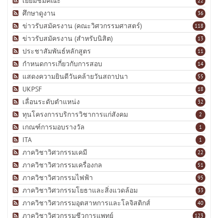
เยี่ยมชมคณะ
22
ศึกษาดูงาน
36
ข่าวรับสมัครงาน (คณะวิศวกรรมศาสตร์)
118
ข่าวรับสมัครงาน (สำหรับนิสิต)
13
ประชาสัมพันธ์หลักสูตร
11
กำหนดการเกี่ยวกับการสอบ
14
แสดงความยินดีวันคล้ายวันสถาปนา
55
UKPSF
18
เลื่อนระดับตำแหน่ง
32
ทุนโครงการบริการวิชาการแก่สังคม
2
เกณฑ์การมอบรางวัล
1
ITA
1
ภาควิชาวิศวกรรมเคมี
22
ภาควิชาวิศวกรรมเครื่องกล
51
ภาควิชาวิศวกรรมไฟฟ้า
95
ภาควิชาวิศวกรรมโยธาและสิ่งแวดล้อม
33
ภาควิชาวิศวกรรมอุตสาหการและโลจิสติกส์
40
ภาควิชาวิศวกรรมชีวการแพทย์
123