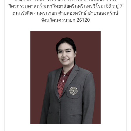
วิศวกรรมศาสตร์ มหาวิทยาลัยศรีนครินทรวิโรฒ 63 หมู่ 7
ถนนรังสิต - นครนายก ตำบลองครักษ์ อำเภอองครักษ์
จังหวัดนครนายก 26120