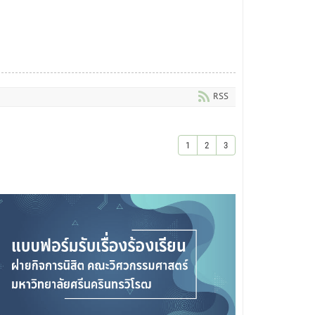
RSS
1
2
3