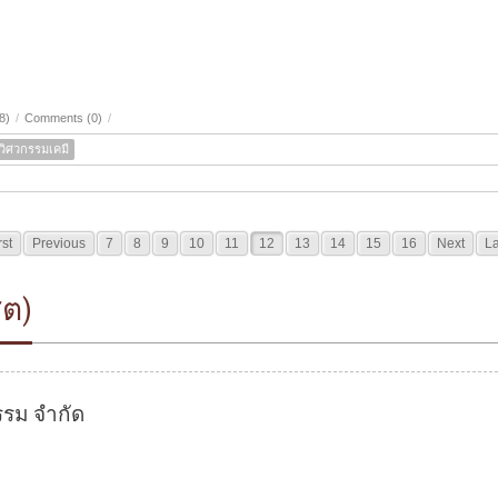
8)
/
Comments (0)
/
วิศวกรรมเคมี
rst
Previous
7
8
9
10
11
12
13
14
15
16
Next
La
ิต)
รรม จำกัด