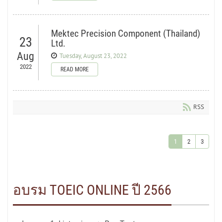
Mektec Precision Component (Thailand)
23
Ltd.
Aug
Tuesday, August 23, 2022
2022
READ MORE
RSS
1
2
3
อบรม TOEIC ONLINE ปี 2566