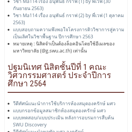
วิชา Ma114 เรื่อง อนุพันธ์ กราฟ (1) by พี่เวฟ (30
กันยายน 2563)
วิชา Ma114 เรื่อง อนุพันธ์ กราฟ (2) by พี่เวฟ (1 ตุลาคม
2563)
แบบสอบถามความพึงพอใจโครงการติววิชาการสู่ความ
เป็นเลิศในวิชาพื้นฐาน ปีการศึกษา 2563
หมายเหตุ : นิสิตจำเป็นต้องล็อคอินโดยใช้อีเมลของ
มหาวิทยาลัย (@g.swu.ac.th) เท่านั้น
ปฐมนิเทศ นิสิตชั้นปีที่ 1 คณะ
วิศวกรรมศาสตร์ ประจำปีการ
ศึกษา 2564
วีดีทัศน์แนะนำการใช้บริการห้องสมุดองครักษ์ มศว
แบบกรอกข้อมูลสมาชิกห้องสมุดองครักษ์ มศว
แบบทดสอบ/แบบประเมิน หลังการอบรมการสืบค้น
SWU Discovery
วีดีทัศน์แนะนำหอพัก มศว องครักษ์