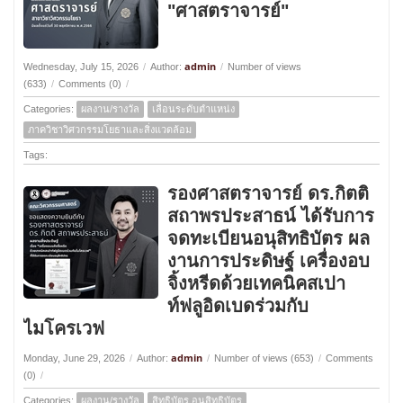
"ศาสตราจารย์"
admin
Wednesday, July 15, 2026
/
Author:
/
Number of views
(633)
/
Comments (0)
/
Categories:
ผลงาน/รางวัล
เลื่อนระดับตำแหน่ง
ภาควิชาวิศวกรรมโยธาและสิ่งแวดล้อม
Tags:
รองศาสตราจารย์ ดร.กิตติ
สถาพรประสาธน์ ได้รับการ
จดทะเบียนอนุสิทธิบัตร ผล
งานการประดิษฐ์ เครื่องอบ
จิ้งหรีดด้วยเทคนิคสเปา
ท์ฟลูอิดเบดร่วมกับ
ไมโครเวฟ
admin
Monday, June 29, 2026
/
Author:
/
Number of views (653)
/
Comments
(0)
/
Categories:
ผลงาน/รางวัล
สิทธิบัตร อนุสิทธิบัตร