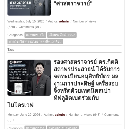
"ศาสตราจารย์"
admin
Wednesday, July 15, 2026
/
Author:
/
Number of views
(629)
/
Comments (0)
/
Categories:
ผลงาน/รางวัล
เลื่อนระดับตำแหน่ง
ภาควิชาวิศวกรรมโยธาและสิ่งแวดล้อม
Tags:
รองศาสตราจารย์ ดร.กิตติ
สถาพรประสาธน์ ได้รับการ
จดทะเบียนอนุสิทธิบัตร ผล
งานการประดิษฐ์ เครื่องอบ
จิ้งหรีดด้วยเทคนิคสเปา
ท์ฟลูอิดเบดร่วมกับ
ไมโครเวฟ
admin
Monday, June 29, 2026
/
Author:
/
Number of views (648)
/
Comments
(0)
/
Categories:
ผลงาน/รางวัล
สิทธิบัตร อนุสิทธิบัตร