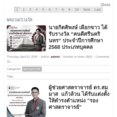
RSS
1
2
3
4
5
6
7
8
9
10
Next
Last
ผลงาน/รางวัล
นายกิตติพงษ์ เผือกขาว ได้
รับรางวัล “คนดีศรีนคริ
นทร“ ประจำปีการศึกษา
2568 ประเภทบุคคล
admin
Thursday, April 23, 2026
/
Author:
/
Number of views (863)
/
Comments
(0)
/
Categories:
ผลงาน/รางวัล
Tags:
ผู้ช่วยศาสตราจารย์ ดร.สม
มาส แก้วล้วน ได้รับแต่งตั้ง
ให้ดำรงตำแหน่ง "รอง
ศาสตราจารย์"