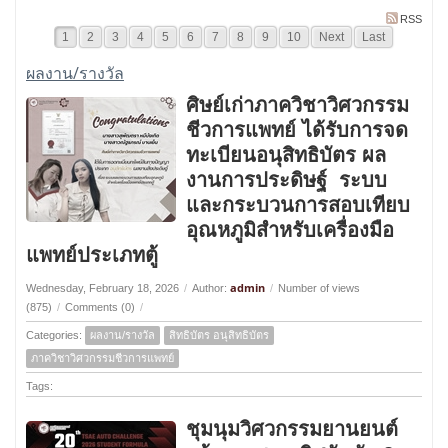
RSS
1
2
3
4
5
6
7
8
9
10
Next
Last
ผลงาน/รางวัล
ศิษย์เก่าภาควิชาวิศวกรรม
ชีวการแพทย์ ได้รับการจด
ทะเบียนอนุสิทธิบัตร ผล
งานการประดิษฐ์ ระบบ
และกระบวนการสอบเทียบ
อุณหภูมิสำหรับเครื่องมือ
แพทย์ประเภทตู้
admin
Wednesday, February 18, 2026
/
Author:
/
Number of views
(875)
/
Comments (0)
/
Categories:
ผลงาน/รางวัล
สิทธิบัตร อนุสิทธิบัตร
ภาควิชาวิศวกรรมชีวการแพทย์
Tags:
ชุมนุมวิศวกรรมยานยนต์