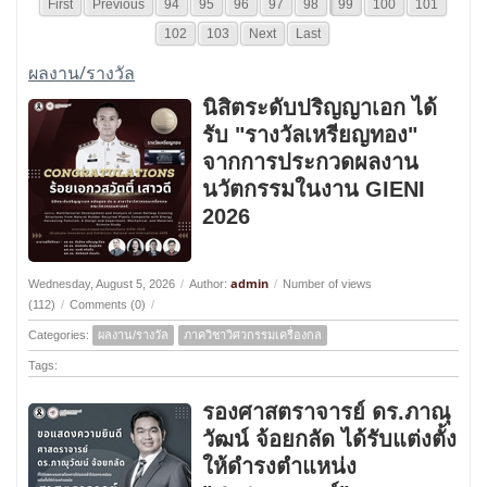
First
Previous
94
95
96
97
98
99
100
101
102
103
Next
Last
ผลงาน/รางวัล
นิสิตระดับปริญญาเอก ได้
รับ "รางวัลเหรียญทอง"
จากการประกวดผลงาน
นวัตกรรมในงาน GIENI
2026
admin
Wednesday, August 5, 2026
/
Author:
/
Number of views
(112)
/
Comments (0)
/
Categories:
ผลงาน/รางวัล
ภาควิชาวิศวกรรมเครื่องกล
Tags:
รองศาสตราจารย์ ดร.ภาณุ
วัฒน์ จ้อยกลัด ได้รับแต่งตั้ง
ให้ดำรงตำแหน่ง