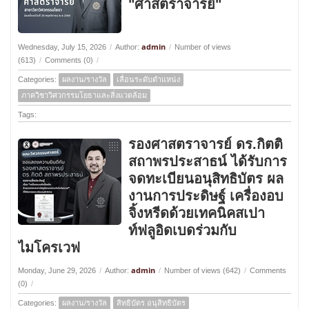
"ศาสตราจารย์"
admin
Wednesday, July 15, 2026
/
Author:
/
Number of views
(613)
/
Comments (0)
/
Categories:
ผลงาน/รางวัล
เลื่อนระดับตำแหน่ง
ภาควิชาวิศวกรรมโยธาและสิ่งแวดล้อม
Tags:
รองศาสตราจารย์ ดร.กิตติ
สถาพรประสาธน์ ได้รับการ
จดทะเบียนอนุสิทธิบัตร ผล
งานการประดิษฐ์ เครื่องอบ
จิ้งหรีดด้วยเทคนิคสเปา
ท์ฟลูอิดเบดร่วมกับ
ไมโครเวฟ
admin
Monday, June 29, 2026
/
Author:
/
Number of views (642)
/
Comments
(0)
/
Categories:
ผลงาน/รางวัล
สิทธิบัตร อนุสิทธิบัตร