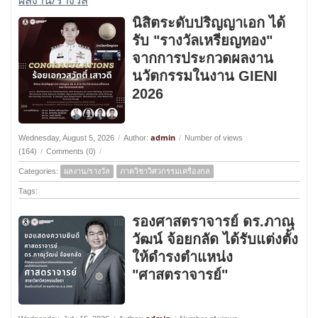
ผลงาน/รางวัล
นิสิตระดับปริญญาเอก ได้
รับ "รางวัลเหรียญทอง"
จากการประกวดผลงาน
นวัตกรรมในงาน GIENI
2026
admin
Wednesday, August 5, 2026
/
Author:
/
Number of views
(164)
/
Comments (0)
/
Categories:
ผลงาน/รางวัล
ภาควิชาวิศวกรรมเครื่องกล
Tags:
รองศาสตราจารย์ ดร.ภาณุ
วัฒน์ จ้อยกลัด ได้รับแต่งตั้ง
ให้ดำรงตำแหน่ง
"ศาสตราจารย์"