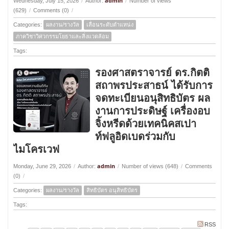
admin
Wednesday, July 15, 2026
/
Author:
/
Number of views
(629)
/
Comments (0)
/
Categories:
ผลงาน/รางวัล
เลื่อนระดับตำแหน่ง
ภาควิชาวิศวกรรมโยธาและสิ่งแวดล้อม
Tags:
รองศาสตราจารย์ ดร.กิตติ
สถาพรประสาธน์ ได้รับการ
จดทะเบียนอนุสิทธิบัตร ผล
งานการประดิษฐ์ เครื่องอบ
จิ้งหรีดด้วยเทคนิคสเปา
ท์ฟลูอิดเบดร่วมกับ
ไมโครเวฟ
admin
Monday, June 29, 2026
/
Author:
/
Number of views (648)
/
Comments
(0)
/
Categories:
ผลงาน/รางวัล
สิทธิบัตร อนุสิทธิบัตร
Tags:
RSS