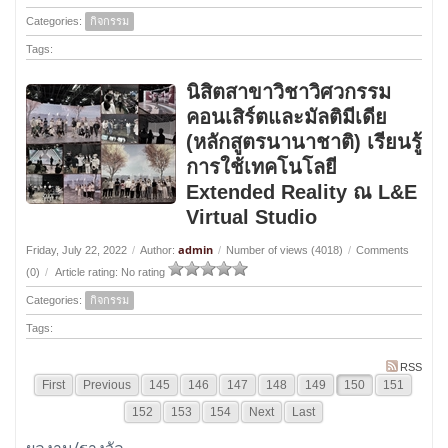
Categories:
กิจกรรม
Tags:
นิสิตสาขาวิชาวิศวกรรม
คอนเสิร์ตและมัลติมีเดีย
(หลักสูตรนานาชาติ) เรียนรู้
การใช้เทคโนโลยี
Extended Reality ณ L&E
Virtual Studio
admin
Friday, July 22, 2022
/
Author:
/
Number of views (4018)
/
Comments
(0)
/
Article rating: No rating
Categories:
กิจกรรม
Tags:
RSS
First
Previous
145
146
147
148
149
150
151
152
153
154
Next
Last