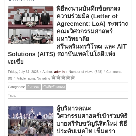
พิธีลงนามบันทึกข้อตกลง
ความร่วมมือ (Letter of
Agreement: LoA) ระหว่าง
คณะวิศวกรรมศาสตร์
มหาวิทยาลัย
ศรีนครินทรวิโรฒ และ AIT
Solutions (AITS) สถาบันเทคโนโลยีแห่ง
เอเชีย
admin
Friday, July 31, 2026
/
Author:
/
Number of views (648)
/
Comments
(0)
/
Article rating: No rating
Categories:
กิจกรรม
บันทึกข้อตกลง
Tags:
ผู้บริหารคณะ
วิศวกรรมศาสตร์เข้าร่วมพิธี
บายศรีรับขวัญนิสิตใหม่ พิธี
ประดับเนคไท เข็มตรา