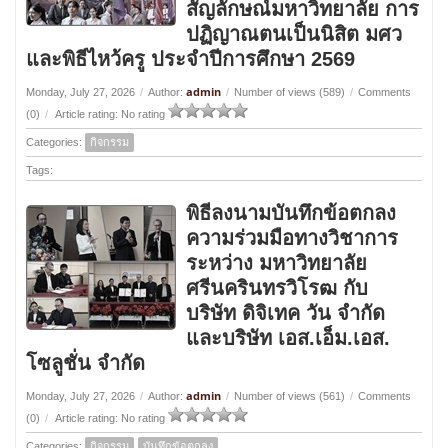
สัญลักษณ์มหาวิทยาลัย การ
ปฏิญาณตนเป็นนิสิต มศว
และพิธีไหว้ครู ประจำปีการศึกษา 2569
admin
Monday, July 27, 2026
/
Author:
/
Number of views (589)
/
Comments
(0)
/
Article rating: No rating
Categories:
กิจกรรม
Tags:
พิธีลงนามบันทึกข้อตกลง
ความร่วมมือทางวิชาการ
ระหว่าง มหาวิทยาลัย
ศรีนครินทรวิโรฒ กับ
บริษัท ดิจิเทค วัน จำกัด
และบริษัท เอส.เอ็ม.เอส.
โซลูชั่น จำกัด
admin
Monday, July 27, 2026
/
Author:
/
Number of views (561)
/
Comments
(0)
/
Article rating: No rating
Categories:
กิจกรรม
บันทึกข้อตกลง