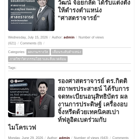
วัฒน์ จ้อยกลัด ได้รับแต่งตั้ง
ให้ดำรงตำแหน่ง
"ศาสตราจารย์"
admin
Wednesday, July 15, 2026
/
Author:
/
Number of views
(621)
/
Comments (0)
/
Categories:
ผลงาน/รางวัล
เลื่อนระดับตำแหน่ง
ภาควิชาวิศวกรรมโยธาและสิ่งแวดล้อม
Tags:
รองศาสตราจารย์ ดร.กิตติ
สถาพรประสาธน์ ได้รับการ
จดทะเบียนอนุสิทธิบัตร ผล
งานการประดิษฐ์ เครื่องอบ
จิ้งหรีดด้วยเทคนิคสเปา
ท์ฟลูอิดเบดร่วมกับ
ไมโครเวฟ
admin
Monday, June 29, 2026
/
Author:
/
Number of views (643)
/
Comments