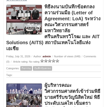
พิธีลงนามบันทึกข้อตกลง
ความร่วมมือ (Letter of
Agreement: LoA) ระหว่าง
คณะวิศวกรรมศาสตร์
มหาวิทยาลัย
ศรีนครินทรวิโรฒ และ AIT
Solutions (AITS) สถาบันเทคโนโลยีแห่ง
เอเชีย
admin
Friday, July 31, 2026
/
Author:
/
Number of views (648)
/
Comments
(0)
/
Article rating: No rating
Categories:
กิจกรรม
บันทึกข้อตกลง
Tags:
ผู้บริหารคณะ
วิศวกรรมศาสตร์เข้าร่วมพิธี
บายศรีรับขวัญนิสิตใหม่ พิธี
ประดับเนคไท เข็มตรา