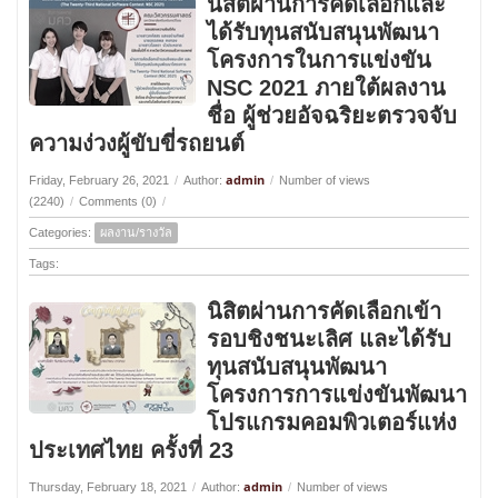
นิสิตผ่านการคัดเลือกและ
ได้รับทุนสนับสนุนพัฒนา
โครงการในการแข่งขัน
NSC 2021 ภายใต้ผลงาน
ชื่อ ผู้ช่วยอัจฉริยะตรวจจับ
ความง่วงผู้ขับขี่รถยนต์
admin
Friday, February 26, 2021
/
Author:
/
Number of views
(2240)
/
Comments (0)
/
Categories:
ผลงาน/รางวัล
Tags:
นิสิตผ่านการคัดเลือกเข้า
รอบชิงชนะเลิศ และได้รับ
ทุนสนับสนุนพัฒนา
โครงการการแข่งขันพัฒนา
โปรแกรมคอมพิวเตอร์แห่ง
ประเทศไทย ครั้งที่ 23
admin
Thursday, February 18, 2021
/
Author:
/
Number of views