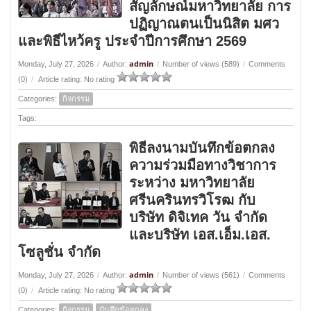
สัญลักษณ์มหาวิทยาลัย การ
ปฏิญาณตนเป็นนิสิต มศว
และพิธีไหว้ครู ประจำปีการศึกษา 2569
admin
Monday, July 27, 2026
/
Author:
/
Number of views (589)
/
Comments
(0)
/
Article rating: No rating
Categories:
กิจกรรม
Tags:
พิธีลงนามบันทึกข้อตกลง
ความร่วมมือทางวิชาการ
ระหว่าง มหาวิทยาลัย
ศรีนครินทรวิโรฒ กับ
บริษัท ดิจิเทค วัน จำกัด
และบริษัท เอส.เอ็ม.เอส.
โซลูชั่น จำกัด
admin
Monday, July 27, 2026
/
Author:
/
Number of views (561)
/
Comments
(0)
/
Article rating: No rating
Categories:
กิจกรรม
บันทึกข้อตกลง