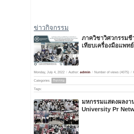
ข่าวกิจกรรม
ภาควิชาวิศวกรรมชี
เทียบเครื่องมือแพท
admin
Monday, July 4, 2022
/
Author:
/
Number of views (4075)
/
Categories:
กิจกรรม
Tags:
มหกรรมแสดงผลงานน
University Pr Net