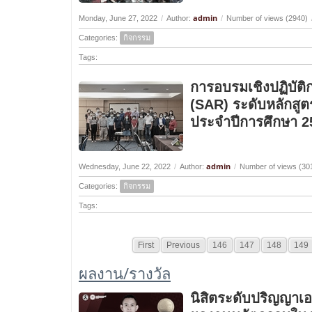
admin
Monday, June 27, 2022
/
Author:
/
Number of views (2940)
Categories:
กิจกรรม
Tags:
การอบรมเชิงปฏิบัต
(SAR) ระดับหลักส
ประจำปีการศึกษา 2
admin
Wednesday, June 22, 2022
/
Author:
/
Number of views (30
Categories:
กิจกรรม
Tags:
First
Previous
146
147
148
149
ผลงาน/รางวัล
นิสิตระดับปริญญาเ