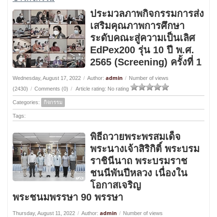
ประมวลภาพกิจกรรมการส่ง
เสริมคุณภาพการศึกษา
ระดับคณะสู่ความเป็นเลิศ
EdPex200 รุ่น 10 ปี พ.ศ.
2565 (Screening) ครั้งที่ 1
admin
Wednesday, August 17, 2022
/
Author:
/
Number of views
(2430)
/
Comments (0)
/
Article rating: No rating
Categories:
กิจกรรม
Tags:
พิธีถวายพระพรสมเด็จ
พระนางเจ้าสิริกิติ์ พระบรม
ราชินีนาถ พระบรมราช
ชนนีพันปีหลวง เนื่องใน
โอกาสเจริญ
พระชนมพรรษา 90 พรรษา
admin
Thursday, August 11, 2022
/
Author:
/
Number of views