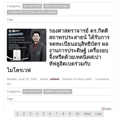
Categories:
ผลงาน/รางวัล
เลื่อนระดับตำแหน่ง
ภาควิชาวิศวกรรมโยธาและสิ่งแวดล้อม
Tags:
รองศาสตราจารย์ ดร.กิตติ
สถาพรประสาธน์ ได้รับการ
จดทะเบียนอนุสิทธิบัตร ผล
งานการประดิษฐ์ เครื่องอบ
จิ้งหรีดด้วยเทคนิคสเปา
ท์ฟลูอิดเบดร่วมกับ
ไมโครเวฟ
admin
Monday, June 29, 2026
/
Author:
/
Number of views (646)
/
Comments
(0)
/
Categories:
ผลงาน/รางวัล
สิทธิบัตร อนุสิทธิบัตร
Tags:
RSS
1
2
3
4
5
6
7
8
9
10
Next
Last