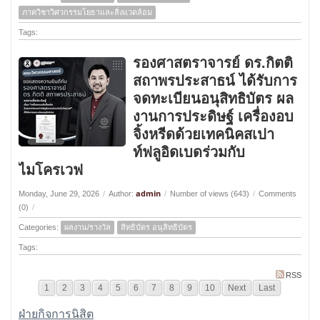
ภาควิชาวิศวกรรมโยธาและสิ่งแวดล้อม
Tags:
รองศาสตราจารย์ ดร.กิตติ
สถาพรประสาธน์ ได้รับการ
จดทะเบียนอนุสิทธิบัตร ผล
งานการประดิษฐ์ เครื่องอบ
จิ้งหรีดด้วยเทคนิคสเปา
ท์ฟลูอิดเบดร่วมกับ
ไมโครเวฟ
admin
Monday, June 29, 2026
/
Author:
/
Number of views (643)
/
Comments
(0)
/
Categories:
ผลงาน/รางวัล
สิทธิบัตร อนุสิทธิบัตร
Tags:
RSS
1
2
3
4
5
6
7
8
9
10
Next
Last
ฝ่ายกิจการนิสิต