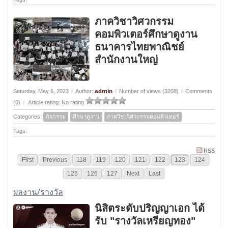
ภาควิชาวิศวกรรม
คอมพิวเตอร์ศึกษาดูงาน
ธนาคารไทยพาณิชย์
สำนักงานใหญ่
admin
Saturday, May 6, 2023
/
Author:
/
Number of views (3208)
/
Comments
(0)
/
Article rating: No rating
Categories:
กิจกรรม
ศึกษาดูงาน
ภาควิชาวิศวกรรมคอมพิวเตอร์
Tags:
RSS
First
Previous
118
119
120
121
122
123
124
125
126
127
Next
Last
ผลงาน/รางวัล
นิสิตระดับปริญญาเอก ได้
รับ "รางวัลเหรียญทอง"