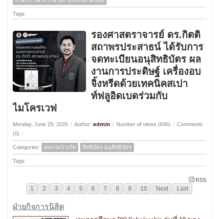
ภาควิชาวิศวกรรมโยธาและสิ่งแวดล้อม
Tags:
รองศาสตราจารย์ ดร.กิตติ
สถาพรประสาธน์ ได้รับการ
จดทะเบียนอนุสิทธิบัตร ผล
งานการประดิษฐ์ เครื่องอบ
จิ้งหรีดด้วยเทคนิคสเปา
ท์ฟลูอิดเบดร่วมกับ
ไมโครเวฟ
admin
Monday, June 29, 2026
/
Author:
/
Number of views (646)
/
Comments
(0)
/
Categories:
ผลงาน/รางวัล
สิทธิบัตร อนุสิทธิบัตร
Tags:
RSS
1
2
3
4
5
6
7
8
9
10
Next
Last
ฝ่ายกิจการนิสิต